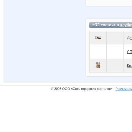
sf72 состоит в
клуба
Де
СП
Кв
© 2026 ООО «Сеть городских порталов» ·
Реклама н