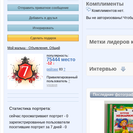
Комплименты
Отправить приватное сообщение
Комплиментов нет.
Вы не авторизованы! Чтоб
Добавить в друзья
Игнорировать
Сделать подарок
Метки лидеров
Мой малыш - Объявления. Общий
популярность:
75444 место
-12 ↓
Интервью
рейтинг
83
?
Привилегированный
пользователь
7
уровня
Последние
фотогра
Статистика портрета:
сейчас просматривают портрет - 0
зарегистрированные пользователи
посетившие портрет за 7 дней - 0